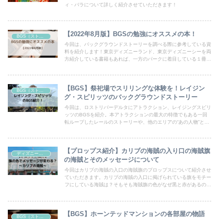
ィ・バラについて詳しく紹介させていただきます！
【2022年8月版】BGSの勉強にオススメの本！
BGS（ストーリー・設定）
今回は、バックグラウンドストーリーを調べる際に参考している資
料を紹介します！東京ディズニーランド、東京ディズニーシーを両
方紹介している書籍もあれば、一方のパークに着目している１冊も
あり様々。興味のある一冊がみつかりますように！
【BGS】祭祀場でスリリングな体験を！レイジン
BGS（ストーリー・設定）
グ・スピリッツのバックグラウンドストーリー
今回は、ロストリバーデルタにアトラクション、レイジングスピリ
ッツのBGSを紹介。本アトラクションの最大の特徴でもある一回
転ループしたレールのストーリーや、他のエリアの“あの人物”との
関係性等を紹介させていただきます。
【プロップス紹介】カリブの海賊の入り口の海賊旗
ディズニー設定・BGS
の海賊とそのメッセージについて
今回はカリブの海賊の入口の海賊旗のプロップスについて紹介させ
ていただきます。カリブの海賊の入口に掲げられている旗をモチー
フにしている海賊は？そもそも海賊旗の色がなぜ黒と赤があるの？
等紹介いたします。
【BGS】ホーンテッドマンションの各部屋の物語
BGS（ストーリー・設定）