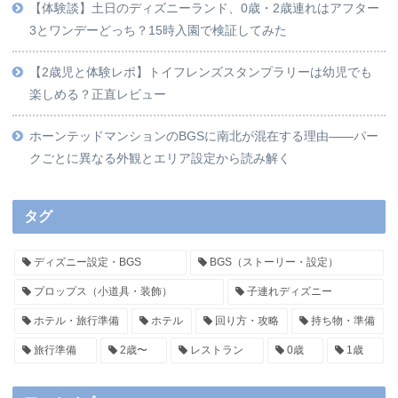
【体験談】土日のディズニーランド、0歳・2歳連れはアフター
3とワンデーどっち？15時入園で検証してみた
【2歳児と体験レポ】トイフレンズスタンプラリーは幼児でも
楽しめる？正直レビュー
ホーンテッドマンションのBGSに南北が混在する理由——パー
クごとに異なる外観とエリア設定から読み解く
タグ
ディズニー設定・BGS
BGS（ストーリー・設定）
プロップス（小道具・装飾）
子連れディズニー
ホテル・旅行準備
ホテル
回り方・攻略
持ち物・準備
旅行準備
2歳〜
レストラン
0歳
1歳