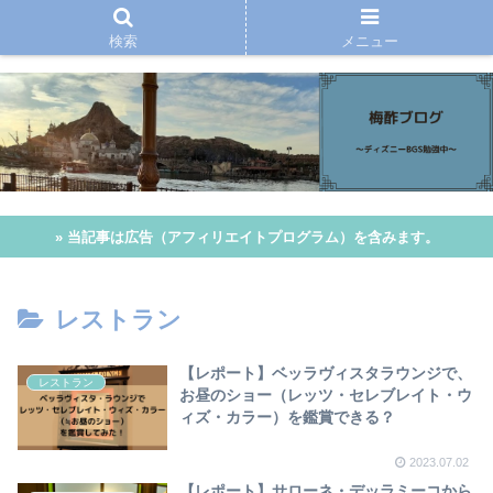
検索
メニュー
» 当記事は広告（アフィリエイトプログラム）を含みます。
レストラン
【レポート】ベッラヴィスタラウンジで、
レストラン
お昼のショー（レッツ・セレブレイト・ウ
ィズ・カラー）を鑑賞できる？
2023.07.02
【レポート】サローネ・デッラミーコから