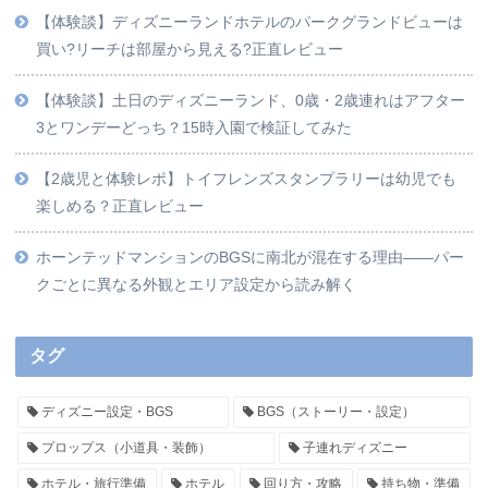
【体験談】ディズニーランドホテルのパークグランドビューは
買い?リーチは部屋から見える?正直レビュー
【体験談】土日のディズニーランド、0歳・2歳連れはアフター
3とワンデーどっち？15時入園で検証してみた
【2歳児と体験レポ】トイフレンズスタンプラリーは幼児でも
楽しめる？正直レビュー
ホーンテッドマンションのBGSに南北が混在する理由——パー
クごとに異なる外観とエリア設定から読み解く
タグ
ディズニー設定・BGS
BGS（ストーリー・設定）
プロップス（小道具・装飾）
子連れディズニー
ホテル・旅行準備
ホテル
回り方・攻略
持ち物・準備