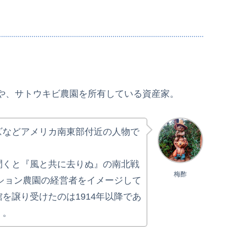
や、サトウキビ農園を所有している資産家。
ズなどアメリカ南東部付近の人物で
聞くと『風と共に去りぬ』の南北戦
梅酢
ーション農園の経営者をイメージして
を譲り受けたのは1914年以降であ
・。