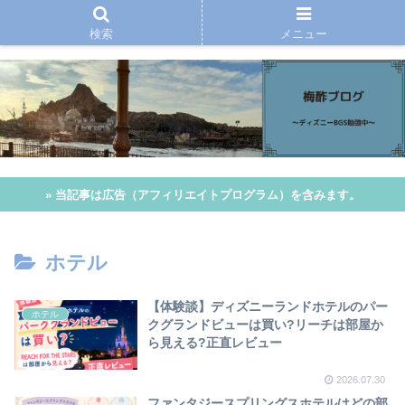
検索
メニュー
» 当記事は広告（アフィリエイトプログラム）を含みます。
ホテル
【体験談】ディズニーランドホテルのパー
ホテル
クグランドビューは買い?リーチは部屋か
ら見える?正直レビュー
2026.07.30
ファンタジースプリングスホテルはどの部