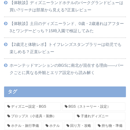
【体験談】ディズニーランドホテルのパークグランドビューは
買い?リーチは部屋から見える?正直レビュー
【体験談】土日のディズニーランド、0歳・2歳連れはアフター
3とワンデーどっち？15時入園で検証してみた
【2歳児と体験レポ】トイフレンズスタンプラリーは幼児でも
楽しめる？正直レビュー
ホーンテッドマンションのBGSに南北が混在する理由——パー
クごとに異なる外観とエリア設定から読み解く
タグ
ディズニー設定・BGS
BGS（ストーリー・設定）
プロップス（小道具・装飾）
子連れディズニー
ホテル・旅行準備
ホテル
回り方・攻略
持ち物・準備