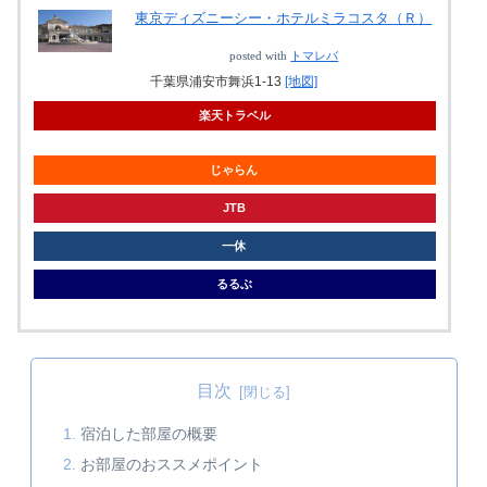
東京ディズニーシー・ホテルミラコスタ（Ｒ）
posted with
トマレバ
千葉県浦安市舞浜1-13
[地図]
楽天トラベル
じゃらん
JTB
一休
るるぶ
目次
宿泊した部屋の概要
お部屋のおススメポイント