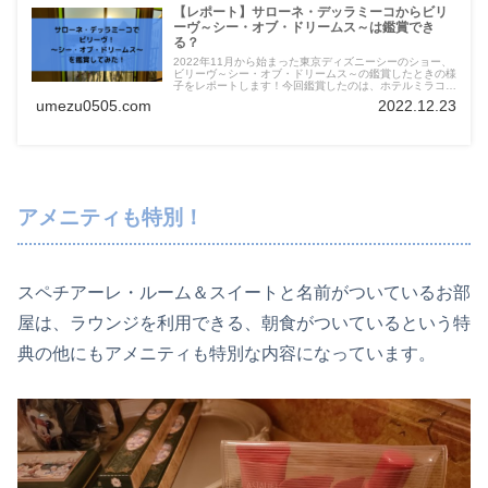
【レポート】サローネ・デッラミーコからビリ
ーヴ～シー・オブ・ドリームス～は鑑賞でき
る？
2022年11月から始まった東京ディズニーシーのショー、
ビリーヴ～シー・オブ・ドリームス～の鑑賞したときの様
子をレポートします！今回鑑賞したのは、ホテルミラコス
タ内のサローネデッラミーコ。サローネでの鑑賞を検討し
umezu0505.com
2022.12.23
ている方の少しでも参考になれば幸いです。
アメニティも特別！
スペチアーレ・ルーム＆スイートと名前がついているお部
屋は、ラウンジを利用できる、朝食がついているという特
典の他にもアメニティも特別な内容になっています。