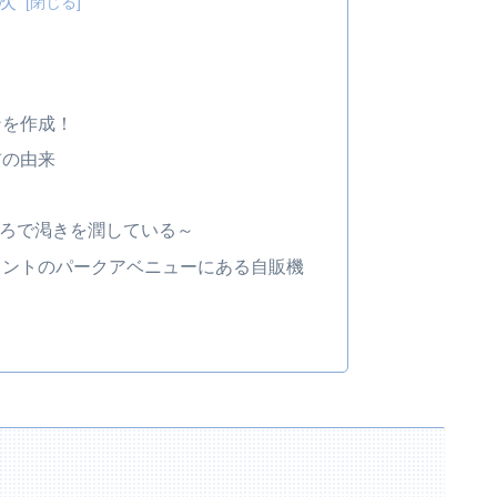
次
ンを作成！
前の由来
ころで渇きを潤している～
ロントのパークアベニューにある自販機